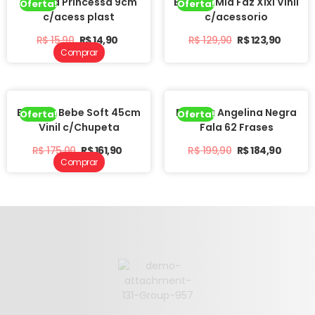
Boneca Princessa 9cm
Boneca Mia Faz Xixi Vinil
Oferta!
Oferta!
c/acess plast
c/acessorio
R$
15,90
R$
14,90
R$
129,90
R$
123,90
Comprar
Boneca Bebe Soft 45cm
Boneca Angelina Negra
Oferta!
Oferta!
Vinil c/Chupeta
Fala 62 Frases
R$
175,00
R$
161,90
R$
199,90
R$
184,90
Comprar