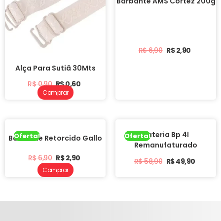
Barbante AMS Cortez 200g
R$
6,90
R$
2,90
Alça Para Sutiã 30Mts
R$
0,90
R$
0,60
Comprar
Bateria Bp 4l
Oferta!
Oferta!
Barbante Retorcido Gallo
Remanufaturado
R$
6,90
R$
2,90
R$
58,90
R$
49,90
Comprar